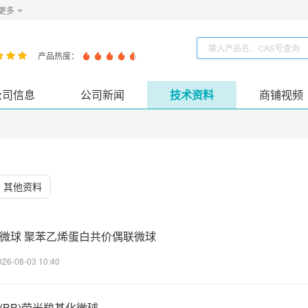
更多
产品热度：
公司信息
公司新闻
技术资料
商铺视频
其他资料
s羧基化微球 聚苯乙烯蛋白共价偶联微球
026-08-03 10:40
蓝色(BB)荧光羧基化微球