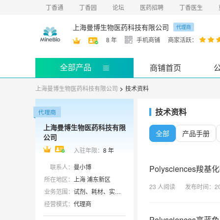
丁香通
丁香园
论坛
医药招聘
丁香医生
上海曼博生物医药科技有限公司
代理商
8
年
手机商铺
商家活跃：
全部产品
商铺首页
上海曼博生物医药科技有限公司
>
技术资料
技术资料
上海曼博生物医药科技有限
全部
产品手册
公司
入驻年限：
8
年
联系人：
曼小博
Polyscience
所在地区：
上海 浦东新区
23
人阅读
发布时间：
2
业务范围：
试剂、耗材、实验室仪器 / 设备、ELISA 试剂盒、抗体、技术服务、细胞库 / 细胞培养、书籍 / 软件
经营模式：
代理商
Polysciences亮