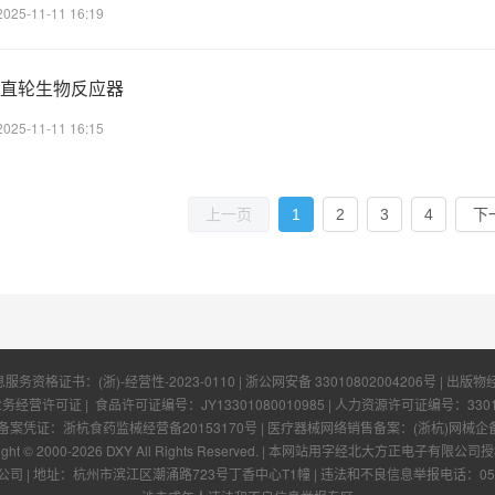
2025-11-11 16:19
ch垂直轮生物反应器
2025-11-11 16:15
1
2
3
4
上一页
下
息服务资格证书：
(浙)-经营性-2023-0110
|
浙公网安备 33010802004206号
| 出版物
业务经营许可证
| 食品许可证编号：
JY13301080010985
| 人力资源许可证编号：
330
凭证：浙杭食药监械经营备20153170号 | 医疗器械网络销售备案：(浙杭)网械企备字[
ight © 2000-
2026
DXY All Rights Reserved.
|
本网站用字经北大方正电子有限公司授
公司
|
地址：杭州市滨江区潮涌路723号丁香中心T1幢
|
违法和不良信息举报电话：0571-