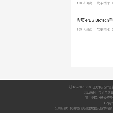
170
人阅读
发布时间：
彩页-PBS Biote
155
人阅读
发布时间：
浙B2-20070219
| 互联网药品信
营业执照
|
增值电信
第二类医疗器械经营备案
Copyr
公司名称：杭州联科美讯生物医药技术有限