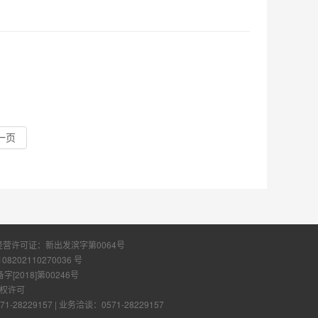
一页
经营许可证：
新出发滨字第0064号
108202110270036 号
2018]第00246号
权许可
28229157
|
业务洽谈：0571-28229157