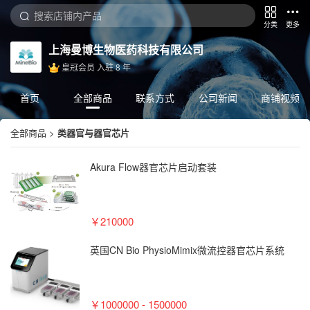
分类
更多
上海曼博生物医药科技有限公司
皇冠会员
入驻
8
年
首页
全部商品
联系方式
公司新闻
商铺视频
全部商品
>
类器官与器官芯片
Akura Flow器官芯⽚启动套装
￥210000
英国CN Bio PhysioMimix微流控器官芯片系统
￥1000000 - 1500000