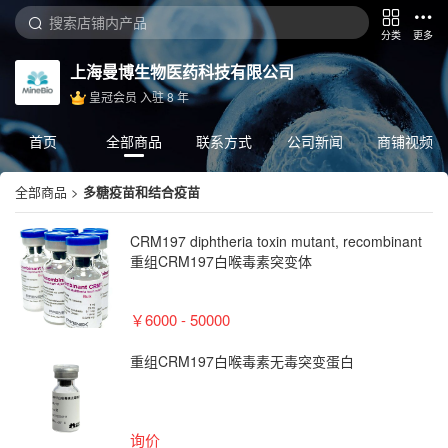
分类
更多
上海曼博生物医药科技有限公司
皇冠会员
入驻
8
年
首页
全部商品
联系方式
公司新闻
商铺视频
全部商品
>
多糖疫苗和结合疫苗
CRM197 diphtheria toxin mutant, recombinant
重组CRM197白喉毒素突变体
￥6000 - 50000
重组CRM197白喉毒素无毒突变蛋白
询价