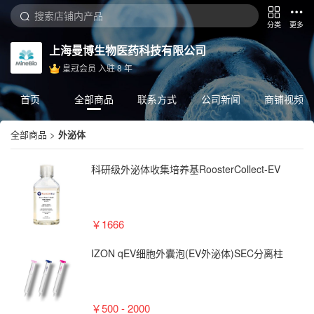
分类
更多
上海曼博生物医药科技有限公司
皇冠会员
入驻
8
年
首页
全部商品
联系方式
公司新闻
商铺视频
全部商品
>
外泌体
科研级外泌体收集培养基RoosterCollect-EV
￥1666
IZON qEV细胞外囊泡(EV外泌体)SEC分离柱
￥500 - 2000