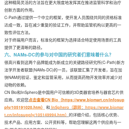
这种精简灵活的方法旨在更大限度地发挥其在推进监管科学和治疗
创新方面的作用。
C-Path通过提供一个中立的框架，使开发人员围绕共同的资格标准
达成一致，旨在减少重复的验证工作，并帮助监管机构以更高的一
致性评估方法。
对于终端用户而言，标准化的框架为选择适合特定使用场景的工具
提供了更清晰的路径。
六、NAMs-DC的参与对中国的研究者们意味着什么？
很高兴看到这两个品牌能成为新成立的关键路径研究所(C-Path)新方
法学开发者联盟(NAMs-DC)的一员，该联盟汇集了开发者，旨在加
快NAM的验证、鉴定和监管采用，从而提高药物开发效率并减少对
动物的依赖。
CN Bio和InSphero是中国用户可信赖的3D类器官培养与器官芯片供
应商。欢迎您
点击查看CN Bio（https://www.biomart.cn/infosup
ply/105191020.htm）
和
InSphero
（跳转：https://www.biomar
t.cn/infosupply/105149994.htm）
的详细介绍，包括核心优势、
技术产品、应用方案、公开资料等，帮助您理解这两个供应商与一