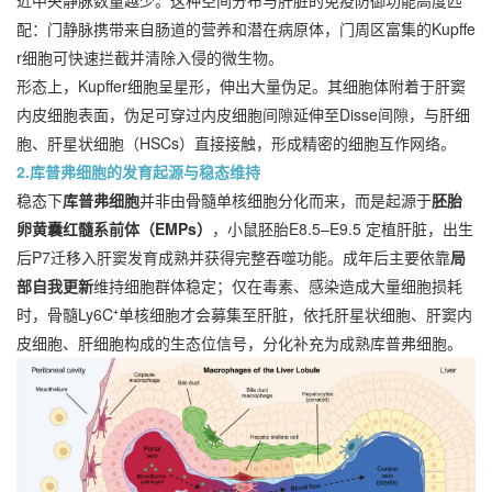
近中央静脉数量越少。这种空间分布与肝脏的免疫防御功能高度匹
配：门静脉携带来自肠道的营养和潜在病原体，门周区富集的Kupffe
r细胞可快速拦截并清除入侵的微生物。
形态上，Kupffer细胞呈星形，伸出大量伪足。其细胞体附着于肝窦
内皮细胞表面，伪足可穿过内皮细胞间隙延伸至Disse间隙，与肝细
胞、肝星状细胞（HSCs）直接接触，形成精密的细胞互作网络。
2.库普弗细胞的发育起源与稳态维持
稳态下
库普弗细胞
并非由骨髓单核细胞分化而来，而是起源于
胚胎
卵黄囊红髓系前体（EMPs）
，小鼠胚胎E8.5–E9.5 定植肝脏，出生
后P7迁移入肝窦发育成熟并获得完整吞噬功能。成年后主要依靠
局
部自我更新
维持细胞群体稳定；仅在毒素、感染造成大量细胞损耗
时，骨髓Ly6C⁺单核细胞才会募集至肝脏，依托肝星状细胞、肝窦内
皮细胞、肝细胞构成的生态位信号，分化补充为成熟库普弗细胞。