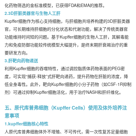
化药物筛选的金标准模型，已获得FDA和EMA的推荐。
2.3D肝脏类器官与生物人工肝
Kupffer细胞作为核心支持细胞，与肝细胞共培养构建的3D肝脏类器
官，可长期维持肝细胞的分化状态和代谢功能，解决了传统类器官
功能维持时间短的问题。基于Kupffer细胞的生物人工肝，其解毒能
力和免疫防御功能较传统模型大幅提升，是终末期肝衰竭治疗的重
要研发方向。
3.肝靶向药物递送
利用Kupffer细胞的吞噬特性，通过调控脂质体药物表面的PEG密
度，可实现“捕获-释放”式肝靶向递药，提升药物在肝脏的浓度，降
低全身毒性。此外，靶向Kupffer细胞的小分子药物（如CSF-1R抑制
剂）可通过抑制Kupffer细胞活化，用于治疗NASH和肝纤维化。
五、原代库普弗细胞（Kupffer Cells）使用及体外培养注
意事项
1.kupffer细胞核心特性
人原代库普弗细胞体外不增殖、不可传代，需一次性复苏足量细胞