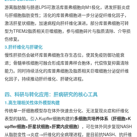
游离脂肪酸与肠道LPS可激活库普弗细胞向M1极化，诱发肝脏炎症
与肝细胞脂肪变性；活化的库普弗细胞进一步分泌促纤维化因子，
激活肝星状细胞，加速病程向肝纤维化演进。部分库普弗细胞可转
型为TREM2脂质相关巨噬细胞，参与细胞碎片与脂质清除、介导损
伤修复。
3.肝纤维化与肝硬化
慢性肝损伤会破坏库普弗细胞生存生态位，使其免疫防御功能衰
退；骨髓单核细胞可融合形成库普弗样合胞体，代偿恢复抑菌清除
能力。同时持续活化的库普弗细胞及脂质相关巨噬细胞分泌促纤维
化因子，持续推动肝纤维化、肝硬化进程。
四、科研与转化应用：肝病研究的核心工具
1.高生理相关性体外模型构建
传统单一肝细胞模型存在体外快速去分化、无法复现炎症和纤维化
表型的缺陷。引入Kupffer细胞构建的
多细胞共培养体系（肝细胞+K
upffer细胞+肝星状细胞+肝窦内皮细胞）
，可在体外同步复现NASH
从脂肪变性→炎症→纤维化的全病理进程，是目前抗NASH、抗纤维