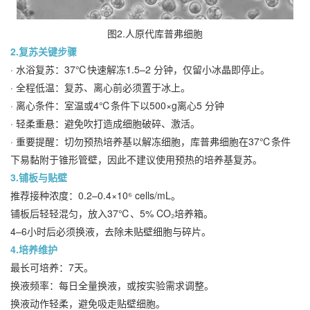
图2.人原代库普弗细胞
2.复苏关键步骤
· 水浴复苏：37℃快速解冻1.5–2 分钟，仅留小冰晶即停止。
· 全程低温：复苏、离心前必须置于冰上。
· 离心条件：室温或4℃条件下以500×g离心5 分钟
· 轻柔重悬：避免吹打造成细胞破碎、激活。
· 重要提醒：切勿预热培养基以解冻细胞，库普弗细胞在37℃条件
下易黏附于锥形管壁，因此不建议使用预热的培养基复苏。
3.铺板与贴壁
推荐接种浓度：0.2–0.4×10⁶ cells/mL。
铺板后轻轻混匀，放入37℃、5% CO₂培养箱。
4–6小时后必须换液，去除未贴壁细胞与碎片。
4.培养维护
最长可培养：7天。
换液频率：每日全量换液，或按实验需求调整。
换液动作轻柔，避免吸走贴壁细胞。