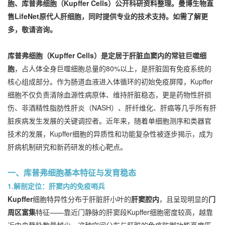
胞、库普弗细胞（Kupffer Cells）公开科研资料整理。曼博生物直
售LifeNet原代人肝细胞，同时提供专业的技术支持。如需了解更
多，敬请咨询。
库普弗细胞（Kupffer Cells）是定居于肝脏血窦内的常驻巨噬细
胞
，占人体全身巨噬细胞总量的80%以上，是肝脏固有免疫系统的
核心组成部分。作为肠道血液进入体循环的初始免疫屏障，Kupffer
细胞不仅负责清除血源性病原体、维持肝脏稳态，更是药物性肝损
伤、非酒精性脂肪性肝炎（NASH）、肝纤维化、肝癌等几乎所有肝
脏疾病发生发展的关键调控者。近年来，随着单细胞测序和类器官
技术的发展，Kupffer细胞的异质性和功能复杂性被逐步揭示，成为
肝病机制研究和新药研发的核心靶点。
一、库普弗细胞基本特征与发育稳态
1.解剖定位：肝窦内的免疫哨兵
Kupffer
细胞特异性分布于肝脏肝小叶的
肝窦腔内
，且呈现明显的
门
周区富集
特征——靠近门静脉的肝窦段Kupffer细胞密度较高，越靠