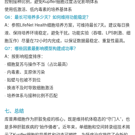
控制接种比例，避免Kupffer细胞过度活化影响体系
使用低激活、低内毒素的培养基体系
Q6：最长可培养多少天？如何维持功能稳定？
A：参照LifeNet Health细胞培养方案，可维持最长7天。建议每日换
液、保持培养环境稳定，避免干扰。功能实验（吞噬、LPS刺激、细
胞互作）尽量在72小时内完成，以保证数据最稳定、重复性最高。
Q7：哪些因素最影响模型构建成功率？
A：按影响程度排序：
· 细胞复苏与操作不当（占比最高）
· 内毒素、支原体污染
· 贴壁与包被不到位
· 换液不及时导致细胞激活
· 培养体系与接种比例不匹配
七、总结
库普弗细胞作为肝脏免疫的核心，既是维持机体稳态的“守门人”，也
是多种肝脏疾病的“始作俑者”。近年来，单细胞和空间转录组技术揭
示了Kupffer细胞的异质性和动态可塑性，为肝病治疗提供了全新的