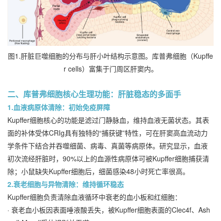
图1.肝脏巨噬细胞的分布与肝小叶结构示意图。库普弗细胞（Kupffe
r cells）富集于门周区肝窦内。
二、库普弗细胞核心生理功能：肝脏稳态的多面手
1.血液病原体清除：初始免疫屏障
Kupffer细胞核心的功能是滤过门静脉血，维持血液无菌状态。其表
面的补体受体CRIg具有独特的“捕获键”特性，可在肝窦高血流动力
学条件下结合并吞噬细菌、病毒、真菌等病原体。研究显示，血液
初次流经肝脏时，90%以上的血源性病原体可被Kupffer细胞捕获清
除；小鼠缺失Kupffer细胞后，细菌感染48小时死亡率很高。
2.衰老细胞与异物清除：维持循环稳态
Kupffer细胞负责清除血液循环中衰老的血小板和红细胞：
· 衰老血小板因表面唾液酸丢失，被Kupffer细胞表面的Clec4f、Ash