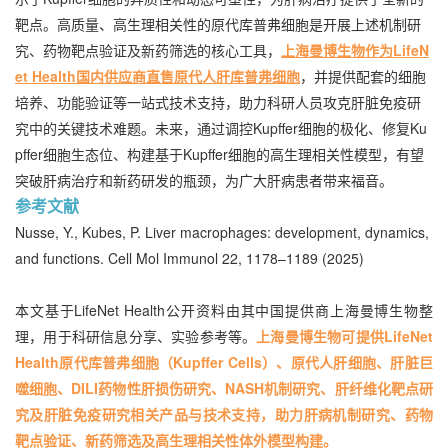
靶点。高质量、高生理相关性的原代库普弗细胞是开展上述机制研
究、药物靶点验证及新药筛选的核心工具，
上海曼博生物作为LifeN
et Health国内供应商直售原代人肝库普弗细胞
，并提供配套的细胞
培养、功能验证等一站式技术支持，助力科研人员攻克肝脏免疫研
究中的关键技术难题。未来，通过调控Kupffer细胞的极化、修复Ku
pffer细胞生态位、构建基于Kupffer细胞的高生理相关性模型，有望
突破肝病治疗和新药研发的瓶颈，为广大肝病患者带来福音。
参考文献
Nusse, Y., Kubes, P. Liver macrophages: development, dynamics,
and functions. Cell Mol Immunol 22, 1178–1189 (2025)
本文基于LifeNet Health公开资料由其中国提供商上海曼博生物整
理，用于科研信息分享、实验参考等。
上海曼博生物可提供LifeNet
Health原代库普弗细胞（Kupffer Cells）、原代人肝细胞、肝脏巨
噬细胞、DILI药物性肝损伤研究、NASH机制研究、肝纤维化靶点研
究及肝脏免疫研究相关产品与技术支持，助力肝病机制研究、药物
靶点验证、新药筛选及高生理相关性体外模型构建。