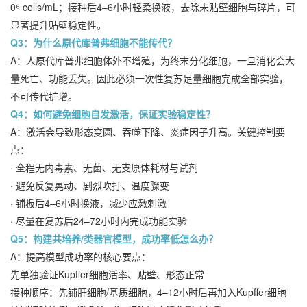
0⁶ cells/mL；接种后4–6小时轻柔换液，去除未贴壁细胞与碎片，可
显著提升贴壁稳定性。
Q3：为什么原代库普弗细胞不能传代？
A：人原代库普弗细胞体外不增殖，为终末分化细胞，一旦消化会大
量死亡、功能丢失。因此必须一次性复苏足量细胞完成全部实验，
不可传代扩增。
Q4：如何避免细胞自发激活，保证实验稳定性？
A：激活会导致形态变圆、吞噬下降、炎症因子升高。关键控制要
点：
· 全程无内毒素、无菌、无支原体耗材与试剂
· 避免反复晃动、剧烈吹打、温度骤变
· 铺板后4–6小时换液，减少应激刺激
· 尽量在复苏后24–72小时内完成功能实验
Q5：构建共培养/类器官模型，成功率低怎么办？
A：提高模型成功率的核心要点：
先单独验证Kupffer细胞活率、贴壁、形态正常
接种顺序：先铺肝细胞/基质细胞，4–12小时后再加入Kupffer细胞