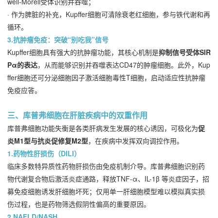
well-Morell受体识别并吞噬；
· 作为脾脏的补充，Kupffer细胞可清除衰老红细胞，参与铁代谢和再
循环。
3.抗肿瘤免疫：突破“别吃我”信号
Kupffer细胞具有强大的抗肿瘤功能，其核心机制是
抑制信号受体SIR
Pα的表达
，从而能够识别并吞噬表达CD47的肿瘤细胞。此外，Kup
ffer细胞还可分泌细胞因子激活细胞毒性T细胞，启动适应性抗肿瘤
免疫应答。
三、库普弗细胞在肝脏疾病中的双重作用
库普弗细胞功能失衡是各类肝病发生发展的核心诱因，可极化为
促
炎M1型与抗炎促修复M2型
，在疾病中发挥双向调控作用。
1.药物性肝损伤（DILI）
临床多数特异质性药物肝损伤由免疫机制介导。库普弗细胞识别药
物代谢复合物后激活炎症通路，释放TNF-α、IL-1β 等炎症因子，招
募免疫细胞诱发肝细胞坏死；仅用单一肝细胞模型难以模拟真实损
伤过程，也是药物筛选假阴性偏高的重要原因。
2.NAFLD/NASH