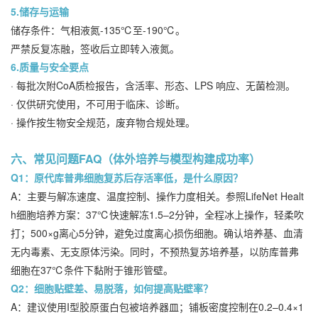
5.储存与运输
储存条件：气相液氮-135℃至-190℃。
严禁反复冻融，签收后立即转入液氮。
6.质量与安全要点
· 每批次附CoA质检报告，含活率、形态、LPS 响应、无菌检测。
· 仅供研究使用，不可用于临床、诊断。
· 操作按生物安全规范，废弃物合规处理。
六、常见问题FAQ（体外培养与模型构建成功率）
Q1：原代库普弗细胞复苏后存活率低，是什么原因？
A：主要与解冻速度、温度控制、操作力度相关。参照LifeNet Healt
h细胞培养方案：37℃快速解冻1.5–2分钟，全程冰上操作，轻柔吹
打；500×g离心5分钟，避免过度离心损伤细胞。确认培养基、血清
无内毒素、无支原体污染。同时，不预热复苏培养基，以防库普弗
细胞在37℃条件下黏附于锥形管壁。
Q2：细胞贴壁差、易脱落，如何提高贴壁率？
A：建议使用I型胶原蛋白包被培养器皿；铺板密度控制在0.2–0.4×1