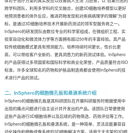
体对于治疗方案的真实反应以改善病人生活”为愿景，以“召集杰出的
跨学科团队，利用多学科的交叉融合，创建3D细胞培养模型以更好
地预测患者的体外反应，推进药物发现和对疾病病理学的理解”为目
标，是通过3D细胞培养技术开展新药测试的领军型服务商之一。
InSphero的研发团队由数位专业的科学家组成，在微组织工程、实
验室自动化和微流体力学等方面拥有超过50年的丰富经验。其产品
较传统细胞模式更具有预测能力，培养持续时间更长，性价比更
高，可以带给客户全新的、更具洞悉力的新药测试体验。InSphero
的产品获得过多项国家和国际科学和商业化荣誉，产品质量符合ISO
标准，许多全球知名的药物和护肤品制造商都会使用InSphero的技
术进行产品的测试。
二、InSphero的细胞微孔板和悬滴系统介绍
InSphero的细胞微孔板是其科研团队在开展科研服务时根据使用中
出现的痛点问题进行自主设计并开发出的产品。该团队日常便使用
这些产品进行3D细胞培养以及后续的药物筛选、药效评估等工作。
InSphero的细胞微孔板和悬滴系统，是一种简单、灵活且能兼容自
动化操作和细胞成像系统的3D细胞解决方案，适用于无支架的3D细